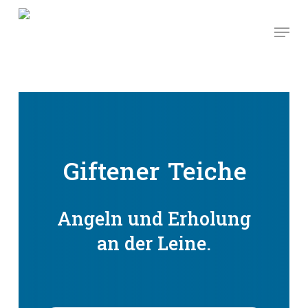
Skip
Men
to
main
content
Giftener
Teiche
Angeln und Erholung
an der Leine.