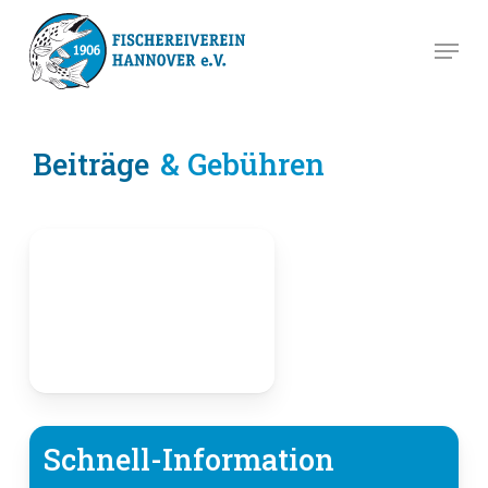
Skip
Men
to
main
content
Beiträge
& Gebühren
Schnell-Information